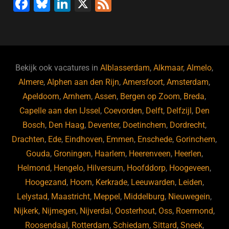
F
Bl
Li
X
F
a
u
n
e
c
e
k
e
e
s
e
d
b
ky
dI
Bekijk ook vacatures in
Alblasserdam
,
Alkmaar
,
Almelo
,
o
n
Almere
,
Alphen aan den Rijn
,
Amersfoort
,
Amsterdam
,
Apeldoorn
,
Arnhem
,
Assen
,
Bergen op Zoom
,
Breda
,
o
Capelle aan den IJssel
,
Coevorden
,
Delft
,
Delfzijl
,
Den
k
Bosch
,
Den Haag
,
Deventer
,
Doetinchem
,
Dordrecht
,
Drachten
,
Ede
,
Eindhoven
,
Emmen
,
Enschede
,
Gorinchem
,
Gouda
,
Groningen
,
Haarlem
,
Heerenveen
,
Heerlen
,
Helmond
,
Hengelo
,
Hilversum
,
Hoofddorp
,
Hoogeveen
,
Hoogezand
,
Hoorn
,
Kerkrade
,
Leeuwarden
,
Leiden
,
Lelystad
,
Maastricht
,
Meppel
,
Middelburg
,
Nieuwegein
,
Nijkerk
,
Nijmegen
,
Nijverdal
,
Oosterhout
,
Oss
,
Roermond
,
Roosendaal
,
Rotterdam
,
Schiedam
,
Sittard
,
Sneek
,