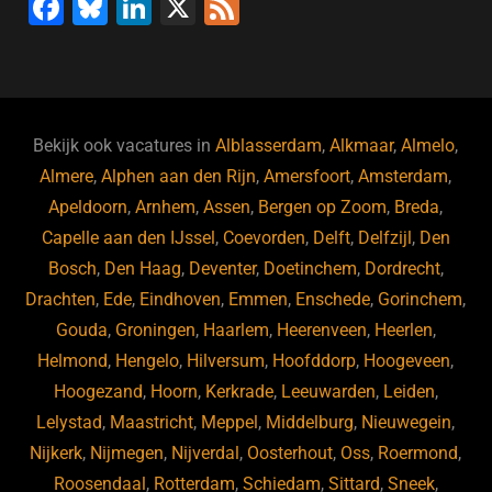
F
Bl
Li
X
F
a
u
n
e
c
e
k
e
e
s
e
d
b
ky
dI
Bekijk ook vacatures in
Alblasserdam
,
Alkmaar
,
Almelo
,
o
n
Almere
,
Alphen aan den Rijn
,
Amersfoort
,
Amsterdam
,
Apeldoorn
,
Arnhem
,
Assen
,
Bergen op Zoom
,
Breda
,
o
Capelle aan den IJssel
,
Coevorden
,
Delft
,
Delfzijl
,
Den
k
Bosch
,
Den Haag
,
Deventer
,
Doetinchem
,
Dordrecht
,
Drachten
,
Ede
,
Eindhoven
,
Emmen
,
Enschede
,
Gorinchem
,
Gouda
,
Groningen
,
Haarlem
,
Heerenveen
,
Heerlen
,
Helmond
,
Hengelo
,
Hilversum
,
Hoofddorp
,
Hoogeveen
,
Hoogezand
,
Hoorn
,
Kerkrade
,
Leeuwarden
,
Leiden
,
Lelystad
,
Maastricht
,
Meppel
,
Middelburg
,
Nieuwegein
,
Nijkerk
,
Nijmegen
,
Nijverdal
,
Oosterhout
,
Oss
,
Roermond
,
Roosendaal
,
Rotterdam
,
Schiedam
,
Sittard
,
Sneek
,