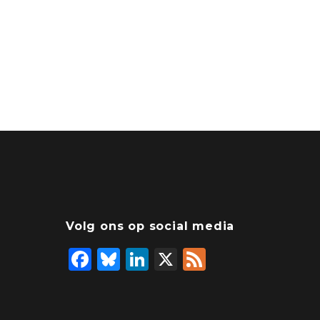
Volg ons op social media
F
Bl
Li
X
F
a
u
n
e
c
e
k
e