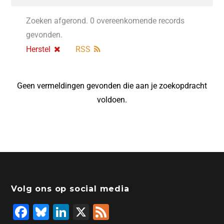
Zoeken afgerond. 0 overeenkomende records
gevonden.
Herstel
RSS
Geen vermeldingen gevonden die aan je zoekopdracht
voldoen.
Volg ons op social media
F
Bl
Li
X
F