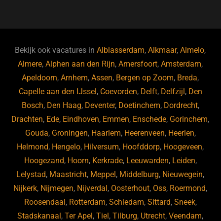
a
u
n
e
c
e
k
e
e
s
e
d
b
ky
dI
Bekijk ook vacatures in
Alblasserdam
,
Alkmaar
,
Almelo
,
o
n
Almere
,
Alphen aan den Rijn
,
Amersfoort
,
Amsterdam
,
Apeldoorn
,
Arnhem
,
Assen
,
Bergen op Zoom
,
Breda
,
o
Capelle aan den IJssel
,
Coevorden
,
Delft
,
Delfzijl
,
Den
k
Bosch
,
Den Haag
,
Deventer
,
Doetinchem
,
Dordrecht
,
Drachten
,
Ede
,
Eindhoven
,
Emmen
,
Enschede
,
Gorinchem
,
Gouda
,
Groningen
,
Haarlem
,
Heerenveen
,
Heerlen
,
Helmond
,
Hengelo
,
Hilversum
,
Hoofddorp
,
Hoogeveen
,
Hoogezand
,
Hoorn
,
Kerkrade
,
Leeuwarden
,
Leiden
,
Lelystad
,
Maastricht
,
Meppel
,
Middelburg
,
Nieuwegein
,
Nijkerk
,
Nijmegen
,
Nijverdal
,
Oosterhout
,
Oss
,
Roermond
,
Roosendaal
,
Rotterdam
,
Schiedam
,
Sittard
,
Sneek
,
Stadskanaal
,
Ter Apel
,
Tiel
,
Tilburg
,
Utrecht
,
Veendam
,