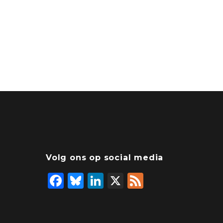
Volg ons op social media
F
Bl
Li
X
F
a
u
n
e
c
e
k
e