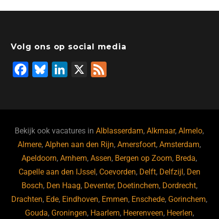
Volg ons op social media
F
Bl
Li
X
F
a
u
n
e
c
e
k
e
e
s
e
d
b
ky
dI
Bekijk ook vacatures in
Alblasserdam
,
Alkmaar
,
Almelo
,
o
n
Almere
,
Alphen aan den Rijn
,
Amersfoort
,
Amsterdam
,
Apeldoorn
,
Arnhem
,
Assen
,
Bergen op Zoom
,
Breda
,
o
Capelle aan den IJssel
,
Coevorden
,
Delft
,
Delfzijl
,
Den
k
Bosch
,
Den Haag
,
Deventer
,
Doetinchem
,
Dordrecht
,
Drachten
,
Ede
,
Eindhoven
,
Emmen
,
Enschede
,
Gorinchem
,
Gouda
,
Groningen
,
Haarlem
,
Heerenveen
,
Heerlen
,