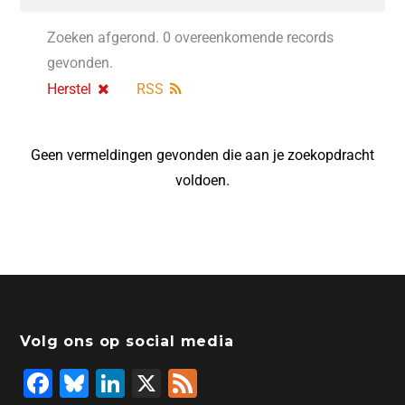
Zoeken afgerond. 0 overeenkomende records
gevonden.
Herstel
RSS
Geen vermeldingen gevonden die aan je zoekopdracht
voldoen.
Volg ons op social media
F
Bl
Li
X
F