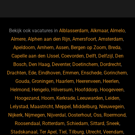
a
u
n
e
c
e
k
e
e
s
e
d
b
ky
dI
Bekijk ook vacatures in
Alblasserdam
,
Alkmaar
,
Almelo
,
o
n
Almere
,
Alphen aan den Rijn
,
Amersfoort
,
Amsterdam
,
Apeldoorn
,
Arnhem
,
Assen
,
Bergen op Zoom
,
Breda
,
o
Capelle aan den IJssel
,
Coevorden
,
Delft
,
Delfzijl
,
Den
k
Bosch
,
Den Haag
,
Deventer
,
Doetinchem
,
Dordrecht
,
Drachten
,
Ede
,
Eindhoven
,
Emmen
,
Enschede
,
Gorinchem
,
Gouda
,
Groningen
,
Haarlem
,
Heerenveen
,
Heerlen
,
Helmond
,
Hengelo
,
Hilversum
,
Hoofddorp
,
Hoogeveen
,
Hoogezand
,
Hoorn
,
Kerkrade
,
Leeuwarden
,
Leiden
,
Lelystad
,
Maastricht
,
Meppel
,
Middelburg
,
Nieuwegein
,
Nijkerk
,
Nijmegen
,
Nijverdal
,
Oosterhout
,
Oss
,
Roermond
,
Roosendaal
,
Rotterdam
,
Schiedam
,
Sittard
,
Sneek
,
Stadskanaal
,
Ter Apel
,
Tiel
,
Tilburg
,
Utrecht
,
Veendam
,