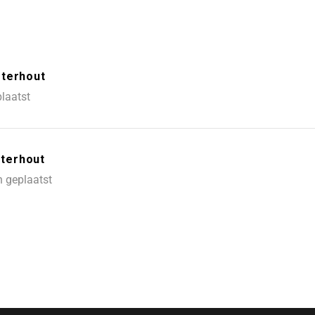
sterhout
laatst
terhout
 geplaatst