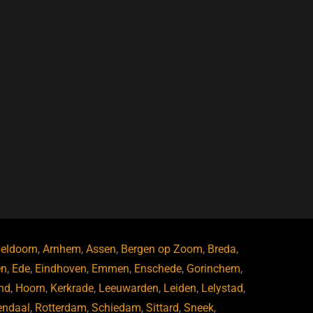
eldoorn
,
Arnhem
,
Assen
,
Bergen op Zoom
,
Breda
,
en
,
Ede
,
Eindhoven
,
Emmen
,
Enschede
,
Gorinchem
,
nd
,
Hoorn
,
Kerkrade
,
Leeuwarden
,
Leiden
,
Lelystad
,
endaal
,
Rotterdam
,
Schiedam
,
Sittard
,
Sneek
,