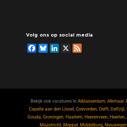
Volg ons op social media
F
Bl
Li
X
F
a
u
n
e
c
e
k
e
e
s
e
d
b
ky
dI
o
n
o
Bekijk ook vacatures in
Alblasserdam
,
Alkmaar
,
Capelle aan den IJssel
k
,
Coevorden
,
Delft
,
Delfzijl
,
Gouda
,
Groningen
,
Haarlem
,
Heerenveen
,
Heerlen
,
Maastricht
,
Meppel
,
Middelburg
,
Nieuwegei