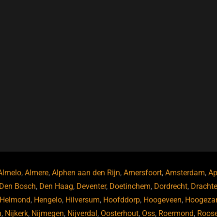
Almelo
,
Almere
,
Alphen aan den Rijn
,
Amersfoort
,
Amsterdam
,
Ap
Den Bosch
,
Den Haag
,
Deventer
,
Doetinchem
,
Dordrecht
,
Dracht
Helmond
,
Hengelo
,
Hilversum
,
Hoofddorp
,
Hoogeveen
,
Hoogeza
n
,
Nijkerk
,
Nijmegen
,
Nijverdal
,
Oosterhout
,
Oss
,
Roermond
,
Roos