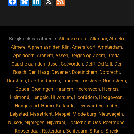
F
Bl
Li
X
F
a
u
n
e
c
e
k
e
e
s
e
d
b
ky
dI
Bekijk ook vacatures in
Alblasserdam
,
Alkmaar
,
Almelo
,
o
n
Almere
,
Alphen aan den Rijn
,
Amersfoort
,
Amsterdam
,
Apeldoorn
,
Arnhem
,
Assen
,
Bergen op Zoom
,
Breda
,
o
Capelle aan den IJssel
,
Coevorden
,
Delft
,
Delfzijl
,
Den
k
Bosch
,
Den Haag
,
Deventer
,
Doetinchem
,
Dordrecht
,
Drachten
,
Ede
,
Eindhoven
,
Emmen
,
Enschede
,
Gorinchem
,
Gouda
,
Groningen
,
Haarlem
,
Heerenveen
,
Heerlen
,
Helmond
,
Hengelo
,
Hilversum
,
Hoofddorp
,
Hoogeveen
,
Hoogezand
,
Hoorn
,
Kerkrade
,
Leeuwarden
,
Leiden
,
Lelystad
,
Maastricht
,
Meppel
,
Middelburg
,
Nieuwegein
,
Nijkerk
,
Nijmegen
,
Nijverdal
,
Oosterhout
,
Oss
,
Roermond
,
Roosendaal
,
Rotterdam
,
Schiedam
,
Sittard
,
Sneek
,