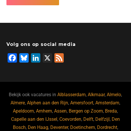
Volg ons op social media
F
Bl
Li
X
F
a
u
n
e
c
e
k
e
e
s
e
d
b
ky
dI
Bekijk ook vacatures in
Alblasserdam
,
Alkmaar
,
Almelo
,
o
n
Almere
,
Alphen aan den Rijn
,
Amersfoort
,
Amsterdam
,
Apeldoorn
,
Arnhem
,
Assen
,
Bergen op Zoom
,
Breda
,
o
Capelle aan den IJssel
,
Coevorden
,
Delft
,
Delfzijl
,
Den
k
Bosch
,
Den Haag
,
Deventer
,
Doetinchem
,
Dordrecht
,