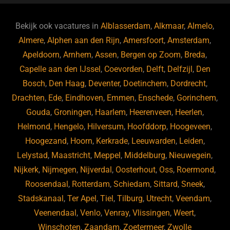
e
s
e
d
b
ky
dI
Bekijk ook vacatures in
Alblasserdam
,
Alkmaar
,
Almelo
,
o
n
Almere
,
Alphen aan den Rijn
,
Amersfoort
,
Amsterdam
,
Apeldoorn
,
Arnhem
,
Assen
,
Bergen op Zoom
,
Breda
,
o
Capelle aan den IJssel
,
Coevorden
,
Delft
,
Delfzijl
,
Den
k
Bosch
,
Den Haag
,
Deventer
,
Doetinchem
,
Dordrecht
,
Drachten
,
Ede
,
Eindhoven
,
Emmen
,
Enschede
,
Gorinchem
,
Gouda
,
Groningen
,
Haarlem
,
Heerenveen
,
Heerlen
,
Helmond
,
Hengelo
,
Hilversum
,
Hoofddorp
,
Hoogeveen
,
Hoogezand
,
Hoorn
,
Kerkrade
,
Leeuwarden
,
Leiden
,
Lelystad
,
Maastricht
,
Meppel
,
Middelburg
,
Nieuwegein
,
Nijkerk
,
Nijmegen
,
Nijverdal
,
Oosterhout
,
Oss
,
Roermond
,
Roosendaal
,
Rotterdam
,
Schiedam
,
Sittard
,
Sneek
,
Stadskanaal
,
Ter Apel
,
Tiel
,
Tilburg
,
Utrecht
,
Veendam
,
Veenendaal
,
Venlo
,
Venray
,
Vlissingen
,
Weert
,
Winschoten
,
Zaandam
,
Zoetermeer
,
Zwolle