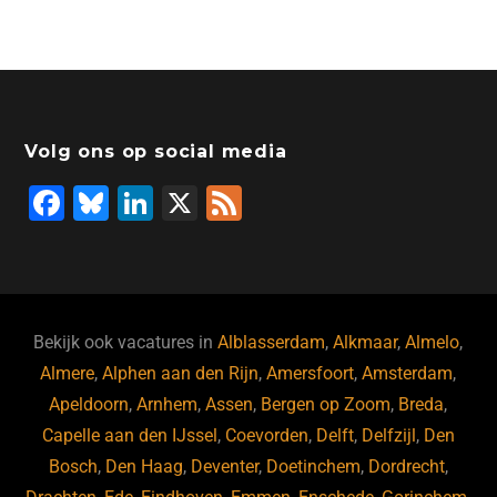
Volg ons op social media
F
Bl
Li
X
F
a
u
n
e
c
e
k
e
e
s
e
d
b
ky
dI
Bekijk ook vacatures in
Alblasserdam
,
Alkmaar
,
Almelo
,
o
n
Almere
,
Alphen aan den Rijn
,
Amersfoort
,
Amsterdam
,
Apeldoorn
,
Arnhem
,
Assen
,
Bergen op Zoom
,
Breda
,
o
Capelle aan den IJssel
,
Coevorden
,
Delft
,
Delfzijl
,
Den
k
Bosch
,
Den Haag
,
Deventer
,
Doetinchem
,
Dordrecht
,