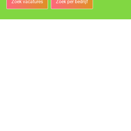
Zoek vacatures
Zoek per bedrijf
Bedrijven
Vacatures bij de leukste bedrijven in Oosterhout!