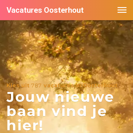
Vacatures Oosterhout
Vacatures per bedrijf
Kies uit
787
vacatures in Oosterhout
Jouw nieuwe
baan vind je
hier!