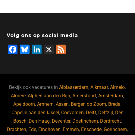
Volg ons op social media
F
Bl
Li
X
F
a
u
n
e
c
e
k
e
e
s
e
d
b
ky
dI
Bekijk ook vacatures in
Alblasserdam
,
Alkmaar
,
Almelo
,
o
n
Almere
,
Alphen aan den Rijn
,
Amersfoort
,
Amsterdam
,
Apeldoorn
,
Arnhem
,
Assen
,
Bergen op Zoom
,
Breda
,
o
Capelle aan den IJssel
,
Coevorden
,
Delft
,
Delfzijl
,
Den
k
Bosch
,
Den Haag
,
Deventer
,
Doetinchem
,
Dordrecht
,
Drachten
,
Ede
,
Eindhoven
,
Emmen
,
Enschede
,
Gorinchem
,