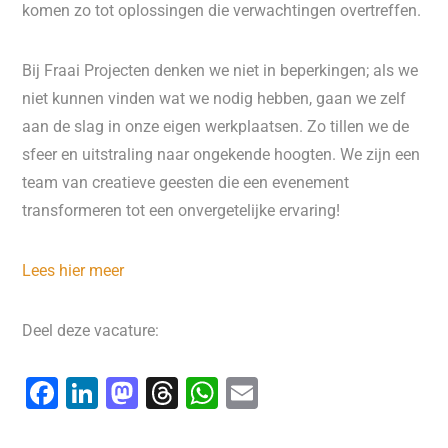
komen zo tot oplossingen die verwachtingen overtreffen.
Bij Fraai Projecten denken we niet in beperkingen; als we
niet kunnen vinden wat we nodig hebben, gaan we zelf
aan de slag in onze eigen werkplaatsen. Zo tillen we de
sfeer en uitstraling naar ongekende hoogten. We zijn een
team van creatieve geesten die een evenement
transformeren tot een onvergetelijke ervaring!
Lees hier meer
Deel deze vacature:
F
Li
M
T
W
E
a
n
a
hr
h
m