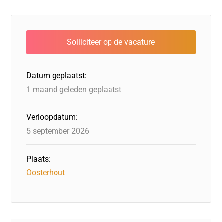
c
k
st
e
at
ai
e
e
o
a
s
l
b
dI
d
d
A
o
n
o
s
p
o
n
p
Datum geplaatst:
k
1 maand geleden geplaatst
Verloopdatum:
5 september 2026
Plaats:
Oosterhout