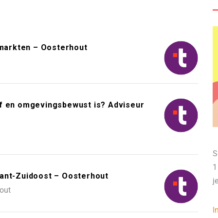
markten – Oosterhout
tief en omgevingsbewust is? Adviseur
S
1
bant-Zuidoost – Oosterhout
j
out
I