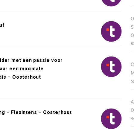
O
ut
S
O
5
ider met een passie voor
C
naar een maximale
M
dis – Oosterhout
5
A
O
g – Flexintens – Oosterhout
4