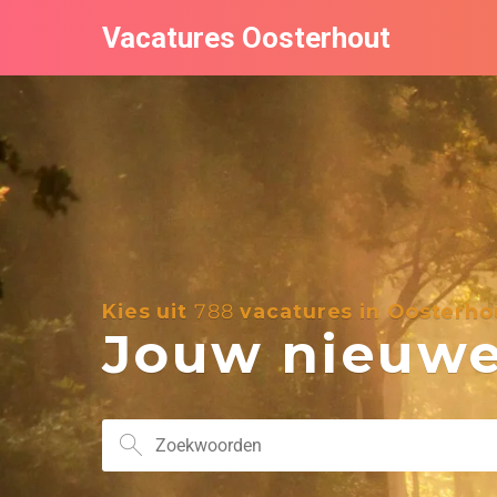
Vacatures Oosterhout
Kies uit
788
vacatures in Oosterho
Jouw nieuwe 