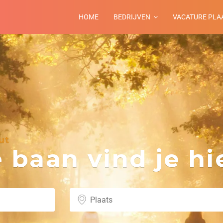
HOME
BEDRIJVEN
VACATURE PLA
ut
baan vind je hie