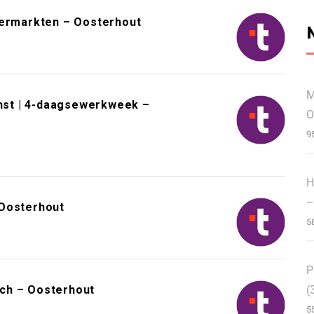
permarkten – Oosterhout
M
enst | 4-daagsewerkweek –
O
9
H
–
 Oosterhout
5
P
(
ch – Oosterhout
5