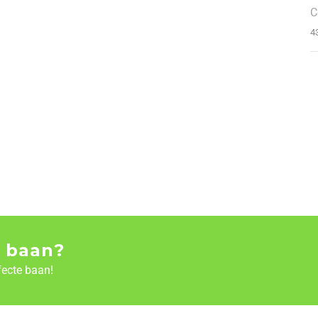
C
4
 baan?
fecte baan!