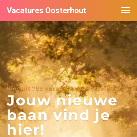
Vacatures Oosterhout
Vacatures per bedrijf
Kies uit
788
vacatures in Oosterhout
Jouw nieuwe
baan vind je
hier!