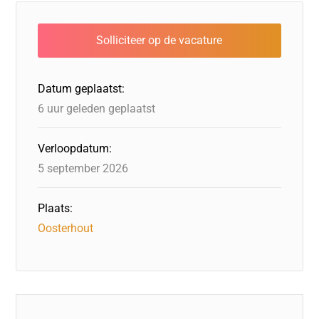
e
e
o
a
s
l
b
dI
d
d
A
o
n
o
s
p
o
n
p
Datum geplaatst:
k
6 uur geleden geplaatst
Verloopdatum:
5 september 2026
Plaats:
Oosterhout