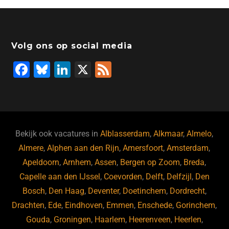
Volg ons op social media
F
Bl
Li
X
F
a
u
n
e
c
e
k
e
e
s
e
d
b
ky
dI
Bekijk ook vacatures in
Alblasserdam
,
Alkmaar
,
Almelo
,
o
n
Almere
,
Alphen aan den Rijn
,
Amersfoort
,
Amsterdam
,
Apeldoorn
,
Arnhem
,
Assen
,
Bergen op Zoom
,
Breda
,
o
Capelle aan den IJssel
,
Coevorden
,
Delft
,
Delfzijl
,
Den
k
Bosch
,
Den Haag
,
Deventer
,
Doetinchem
,
Dordrecht
,
Drachten
,
Ede
,
Eindhoven
,
Emmen
,
Enschede
,
Gorinchem
,
Gouda
,
Groningen
,
Haarlem
,
Heerenveen
,
Heerlen
,