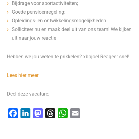
Bijdrage voor sportactiviteiten;
Goede pensioenregeling;
Opleidings- en ontwikkelingsmogelijkheden.
Solliciteer nu en maak deel uit van ons team! We kijken
uit naar jouw reactie
Hebben we jou weten te prikkelen? xbpjoel Reageer snel!
Lees hier meer
Deel deze vacature:
F
Li
M
T
W
E
a
n
a
hr
h
m
c
k
st
e
at
ai