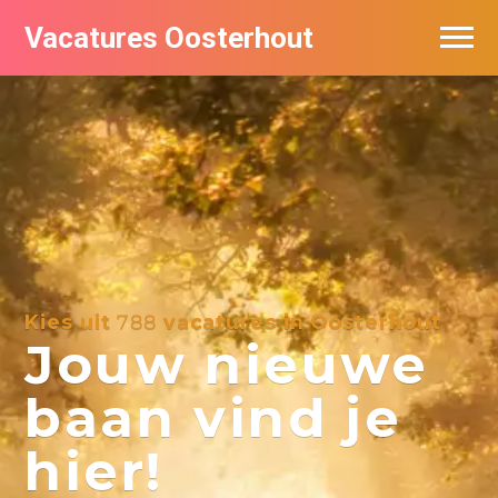
Vacatures Oosterhout
Vacatures per bedrijf
Kies uit
788
vacatures in Oosterhout
Jouw nieuwe
baan vind je
hier!