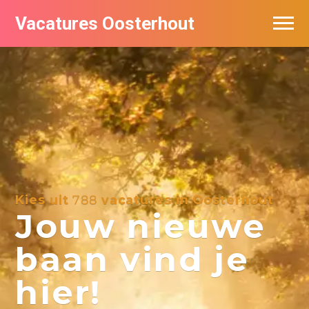
Vacatures Oosterhout
Vacatures per bedrijf
Kies uit
788
vacatures in Oosterhout
Jouw nieuwe
baan vind je
hier!