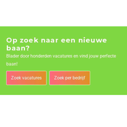
Op zoek naar een nieuwe
baan?
Blader door honderden vacatures en vind jouw perfecte
baan!
Zoek vacatures
Zoek per bedrijf