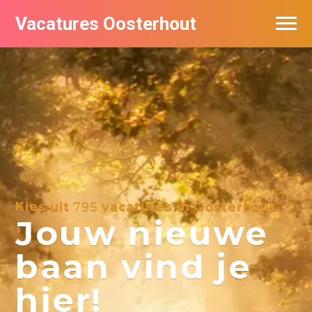
Vacatures Oosterhout
Vacatures per bedrijf
Kies uit
795
vacatures in Oosterhout
Jouw nieuwe
baan vind je
hier!