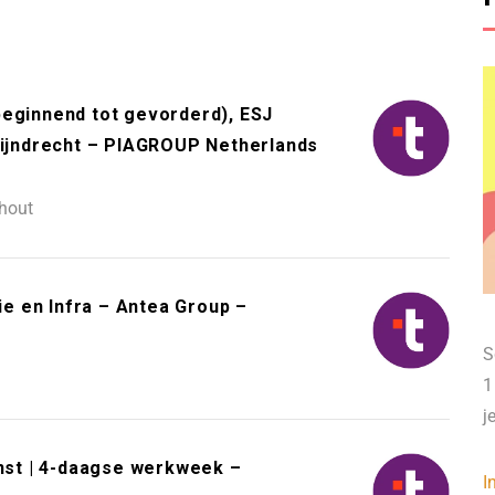
beginnend tot gevorderd), ESJ
Zwijndrecht – PIAGROUP Netherlands
hout
e en Infra – Antea Group –
S
1
j
enst | 4-daagse werkweek –
I