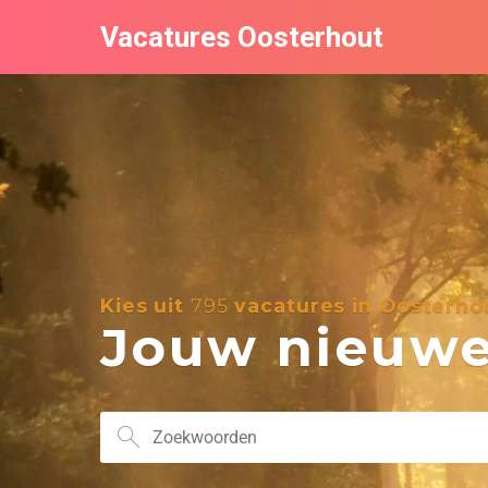
Vacatures Oosterhout
Kies uit
795
vacatures in Oosterho
Jouw nieuwe 