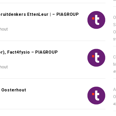
oruitdenkers EttenLeur | – PIAGROUP
O
S
hout
O
5
or), Fact4fysio – PIAGROUP
C
M
hout
4
A
– Oosterhout
O
4