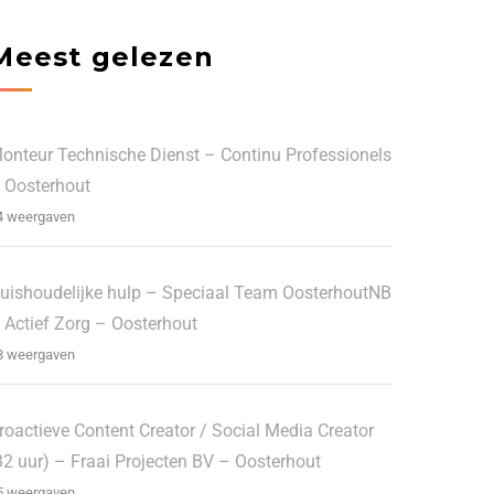
Meest gelezen
onteur Technische Dienst – Continu Professionels
 Oosterhout
4 weergaven
uishoudelijke hulp – Speciaal Team OosterhoutNB
 Actief Zorg – Oosterhout
8 weergaven
roactieve Content Creator / Social Media Creator
32 uur) – Fraai Projecten BV – Oosterhout
5 weergaven