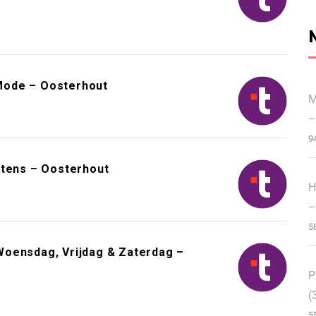
Mode – Oosterhout
M
–
9
ntens – Oosterhout
H
–
5
Woensdag, Vrijdag & Zaterdag –
P
(
5