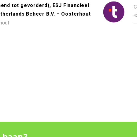
nend tot gevorderd), ESJ Financieel
C
therlands Beheer B.V. – Oosterhout
4
hout
 baan?