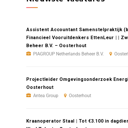
Assistent Accountant Samenstelpraktijk (
Financieel Vooruitdenkers EttenLeur | | 
Beheer B.V. – Oosterhout
PIAGROUP Netherlands Beheer B.V.
Ooster
Projectleider Omgevingsonderzoek Energi
Oosterhout
Antea Group
Oosterhout
Kraanoperator Staal | Tot €3.100 in dagdi