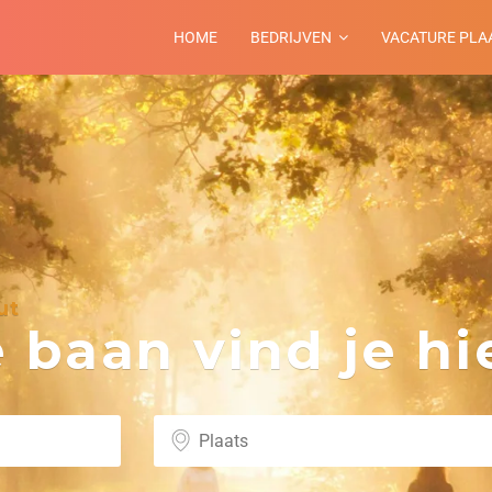
HOME
BEDRIJVEN
VACATURE PLA
ut
baan vind je hie