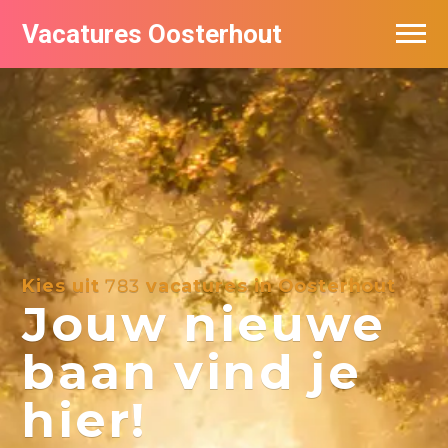
Vacatures Oosterhout
Vacatures per bedrijf
Kies uit
783
vacatures in Oosterhout
Jouw nieuwe
baan vind je
hier!