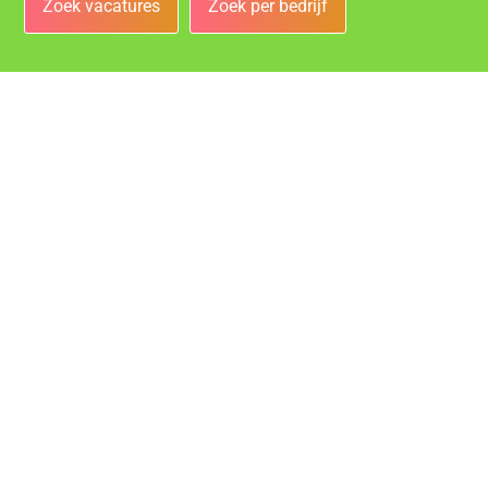
Zoek vacatures
Zoek per bedrijf
Bedrijven
Vacatures bij de leukste bedrijven in Oosterhout!