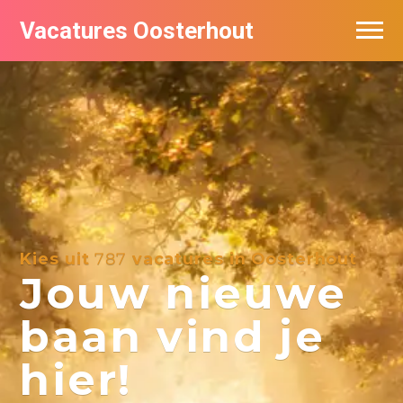
Vacatures Oosterhout
Vacatures per bedrijf
Kies uit
787
vacatures in Oosterhout
Jouw nieuwe
baan vind je
hier!