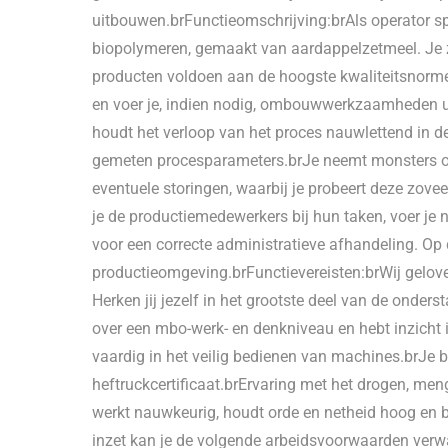
uitbouwen.brFunctieomschrijving:brAls operator spe
biopolymeren, gemaakt van aardappelzetmeel. Je zo
producten voldoen aan de hoogste kwaliteitsnorme
en voer je, indien nodig, ombouwwerkzaamheden ui
houdt het verloop van het proces nauwlettend in de
gemeten procesparameters.brJe neemt monsters om de
eventuele storingen, waarbij je probeert deze zove
je de productiemedewerkers bij hun taken, voer j
voor een correcte administratieve afhandeling. Op d
productieomgeving.brFunctievereisten:brWij geloven
Herken jij jezelf in het grootste deel van de onde
over een mbo-werk- en denkniveau en hebt inzicht i
vaardig in het veilig bedienen van machines.brJe be
heftruckcertificaat.brErvaring met het drogen, men
werkt nauwkeurig, houdt orde en netheid hoog en
inzet kan je de volgende arbeidsvoorwaarden verw