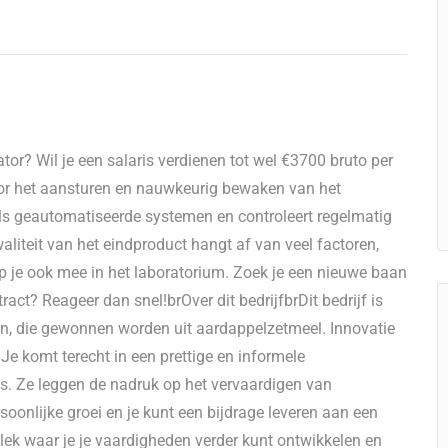
tor? Wil je een salaris verdienen tot wel €3700 bruto per
oor het aansturen en nauwkeurig bewaken van het
ls geautomatiseerde systemen en controleert regelmatig
aliteit van het eindproduct hangt af van veel factoren,
lp je ook mee in het laboratorium. Zoek je een nieuwe baan
ct? Reageer dan snel!brOver dit bedrijfbrDit bedrijf is
en, die gewonnen worden uit aardappelzetmeel. Innovatie
e komt terecht in een prettige en informele
s. Ze leggen de nadruk op het vervaardigen van
soonlijke groei en je kunt een bijdrage leveren aan een
plek waar je je vaardigheden verder kunt ontwikkelen en