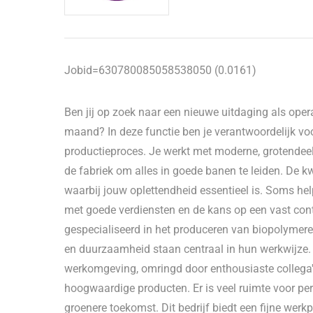
Jobid=630780085058538050 (0.0161)
Ben jij op zoek naar een nieuwe uitdaging als opera
maand? In deze functie ben je verantwoordelijk v
productieproces. Je werkt met moderne, grotendee
de fabriek om alles in goede banen te leiden. De kw
waarbij jouw oplettendheid essentieel is. Soms he
met goede verdiensten en de kans op een vast contra
gespecialiseerd in het produceren van biopolymer
en duurzaamheid staan centraal in hun werkwijze. J
werkomgeving, omringd door enthousiaste collega'
hoogwaardige producten. Er is veel ruimte voor per
groenere toekomst. Dit bedrijf biedt een fijne werk