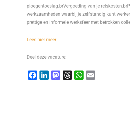
ploegentoeslag.brVergoeding van je reiskosten.b
werkzaamheden waarbij je zelfstandig kunt werken
prettige en informele werksfeer met betrokken colleg
Lees hier meer
Deel deze vacature:
F
Li
M
T
W
E
a
n
a
hr
h
m
c
k
st
e
at
ai
e
e
o
a
s
l
b
dI
d
d
A
o
n
o
s
p