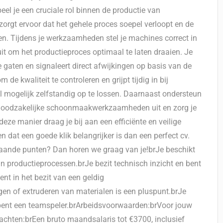
el je een cruciale rol binnen de productie van
rgt ervoor dat het gehele proces soepel verloopt en de
n. Tijdens je werkzaamheden stel je machines correct in
t om het productieproces optimaal te laten draaien. Je
 gaten en signaleert direct afwijkingen op basis van de
 kwaliteit te controleren en grijpt tijdig in bij
el mogelijk zelfstandig op te lossen. Daarnaast ondersteun
e noodzakelijke schoonmaakwerkzaamheden uit en zorg je
eze manier draag je bij aan een efficiënte en veilige
 dat een goede klik belangrijker is dan een perfect cv.
rstaande punten? Dan horen we graag van je!brJe beschikt
n productieprocessen.brJe bezit technisch inzicht en bent
nt in het bezit van een geldig
gen of extruderen van materialen is een pluspunt.brJe
 bent een teamspeler.brArbeidsvoorwaarden:brVoor jouw
achten:brEen bruto maandsalaris tot €3700, inclusief