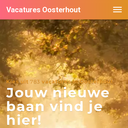
Vacatures Oosterhout
Vacatures per bedrijf
Kies uit
783
vacatures in Oosterhout
Jouw nieuwe
baan vind je
hier!