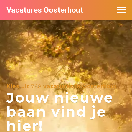
Vacatures Oosterhout
Vacatures per bedrijf
Kies uit
768
vacatures in Oosterhout
Jouw nieuwe
baan vind je
hier!