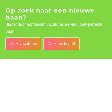
Op zoek naar een nieuwe
baan?
Blader door honderden vacatures en vind jouw perfecte
baan!
Zoek vacatures
Zoek per bedrijf