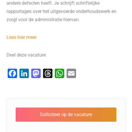
andere defecten heeft. Je schrijft schriftelijke
rapportages over het uitgevoerde onderhoudswerk en
zorgt voor de administratie hiervan.
Lees hier meer
Deel deze vacature:
F
Li
M
T
W
E
a
n
a
hr
h
m
c
k
st
e
at
ai
e
e
o
a
s
l
b
dI
d
d
A
o
n
o
s
p
o
n
p