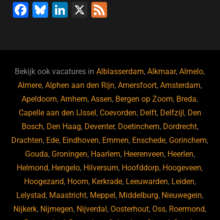
F
Bl
Li
X
F
a
u
n
e
c
e
k
e
e
s
e
d
b
ky
dI
Bekijk ook vacatures in
Alblasserdam
,
Alkmaar
,
Almelo
,
o
n
Almere
,
Alphen aan den Rijn
,
Amersfoort
,
Amsterdam
,
Apeldoorn
,
Arnhem
,
Assen
,
Bergen op Zoom
,
Breda
,
o
Capelle aan den IJssel
,
Coevorden
,
Delft
,
Delfzijl
,
Den
k
Bosch
,
Den Haag
,
Deventer
,
Doetinchem
,
Dordrecht
,
Drachten
,
Ede
,
Eindhoven
,
Emmen
,
Enschede
,
Gorinchem
,
Gouda
,
Groningen
,
Haarlem
,
Heerenveen
,
Heerlen
,
Helmond
,
Hengelo
,
Hilversum
,
Hoofddorp
,
Hoogeveen
,
Hoogezand
,
Hoorn
,
Kerkrade
,
Leeuwarden
,
Leiden
,
Lelystad
,
Maastricht
,
Meppel
,
Middelburg
,
Nieuwegein
,
Nijkerk
,
Nijmegen
,
Nijverdal
,
Oosterhout
,
Oss
,
Roermond
,