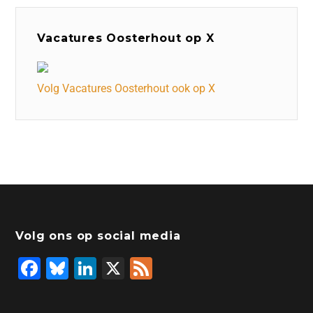
Vacatures Oosterhout op X
Volg Vacatures Oosterhout ook op X
Volg ons op social media
F
Bl
Li
X
F
a
u
n
e
c
e
k
e