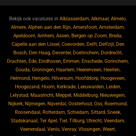
e
s
e
d
b
ky
dI
Bekijk ook vacatures in
Alblasserdam
,
Alkmaar
,
Almelo
,
o
n
Almere
,
Alphen aan den Rijn
,
Amersfoort
,
Amsterdam
,
Apeldoorn
,
Arnhem
,
Assen
,
Bergen op Zoom
,
Breda
,
o
Capelle aan den IJssel
,
Coevorden
,
Delft
,
Delfzijl
,
Den
k
Bosch
,
Den Haag
,
Deventer
,
Doetinchem
,
Dordrecht
,
Drachten
,
Ede
,
Eindhoven
,
Emmen
,
Enschede
,
Gorinchem
,
Gouda
,
Groningen
,
Haarlem
,
Heerenveen
,
Heerlen
,
Helmond
,
Hengelo
,
Hilversum
,
Hoofddorp
,
Hoogeveen
,
Hoogezand
,
Hoorn
,
Kerkrade
,
Leeuwarden
,
Leiden
,
Lelystad
,
Maastricht
,
Meppel
,
Middelburg
,
Nieuwegein
,
Nijkerk
,
Nijmegen
,
Nijverdal
,
Oosterhout
,
Oss
,
Roermond
,
Roosendaal
,
Rotterdam
,
Schiedam
,
Sittard
,
Sneek
,
Stadskanaal
,
Ter Apel
,
Tiel
,
Tilburg
,
Utrecht
,
Veendam
,
Veenendaal
,
Venlo
,
Venray
,
Vlissingen
,
Weert
,