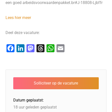
een goed arbeidsvoorwaardenpakket.br#J-18808-Ljbffr
Lees hier meer
Deel deze vacature:
F
Li
M
T
W
E
a
n
a
hr
h
m
c
k
st
e
at
ai
e
e
o
a
s
l
b
dI
d
d
A
o
n
o
s
p
o
n
p
Datum geplaatst:
k
18 uur geleden geplaatst