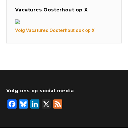
Vacatures Oosterhout op X
Volg Vacatures Oosterhout ook op X
Volg ons op social media
F
Bl
Li
X
F
a
u
n
e
c
e
k
e