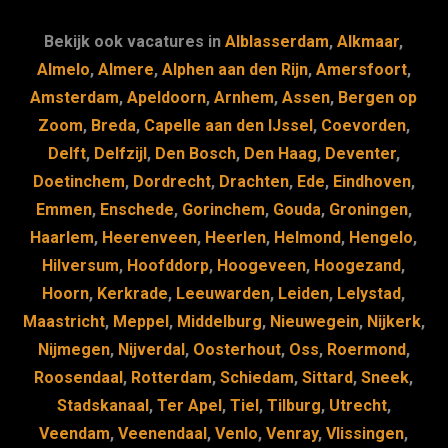
e
s
e
d
b
k
dI
Bekijk ook vacatures in
Alblasserdam
,
Alkmaar
,
o
y
n
Almelo
,
Almere
,
Alphen aan den Rijn
,
Amersfoort
,
Amsterdam
,
Apeldoorn
,
Arnhem
,
Assen
,
Bergen op
o
Zoom
,
Breda
,
Capelle aan den IJssel
,
Coevorden
,
k
Delft
,
Delfzijl
,
Den Bosch
,
Den Haag
,
Deventer
,
Doetinchem
,
Dordrecht
,
Drachten
,
Ede
,
Eindhoven
,
Emmen
,
Enschede
,
Gorinchem
,
Gouda
,
Groningen
,
Haarlem
,
Heerenveen
,
Heerlen
,
Helmond
,
Hengelo
,
Hilversum
,
Hoofddorp
,
Hoogeveen
,
Hoogezand
,
Hoorn
,
Kerkrade
,
Leeuwarden
,
Leiden
,
Lelystad
,
Maastricht
,
Meppel
,
Middelburg
,
Nieuwegein
,
Nijkerk
,
Nijmegen
,
Nijverdal
,
Oosterhout
,
Oss
,
Roermond
,
Roosendaal
,
Rotterdam
,
Schiedam
,
Sittard
,
Sneek
,
Stadskanaal
,
Ter Apel
,
Tiel
,
Tilburg
,
Utrecht
,
Veendam
,
Veenendaal
,
Venlo
,
Venray
,
Vlissingen
,