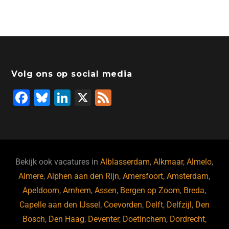
Volg ons op social media
F
Bl
Li
X
F
a
u
n
e
c
e
k
e
e
s
e
d
b
ky
dI
Bekijk ook vacatures in
Alblasserdam
,
Alkmaar
,
Almelo
,
o
n
Almere
,
Alphen aan den Rijn
,
Amersfoort
,
Amsterdam
,
Apeldoorn
,
Arnhem
,
Assen
,
Bergen op Zoom
,
Breda
,
o
Capelle aan den IJssel
,
Coevorden
,
Delft
,
Delfzijl
,
Den
k
Bosch
,
Den Haag
,
Deventer
,
Doetinchem
,
Dordrecht
,